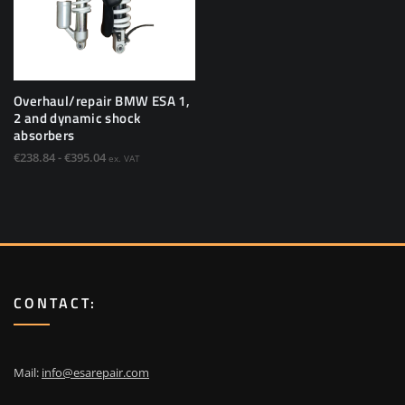
Overhaul/repair BMW ESA 1,
2 and dynamic shock
absorbers
Prijsklasse:
€
238.84
-
€
395.04
ex. VAT
€238.84
Dit
tot
product
€395.04
heeft
meerdere
variaties.
Deze
CONTACT:
optie
kan
gekozen
worden
Mail:
info@esarepair.com
op
de